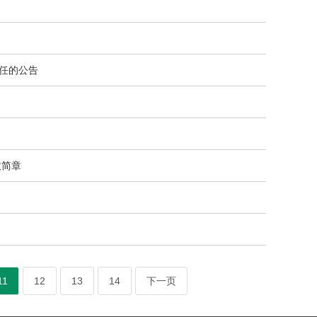
任的公告
收简章
11
12
13
14
下一页