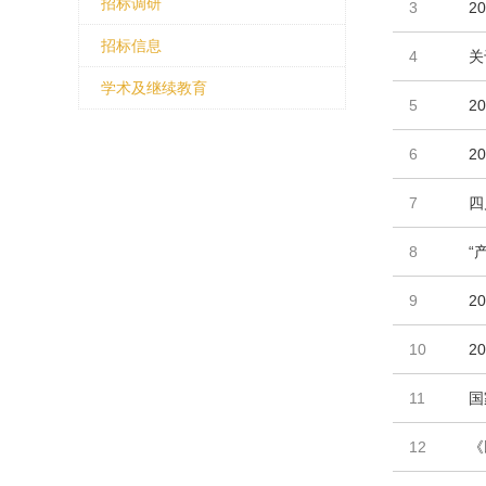
招标调研
3
2
招标信息
4
关
学术及继续教育
5
2
6
2
7
四
8
“
9
2
10
2
11
国
12
《