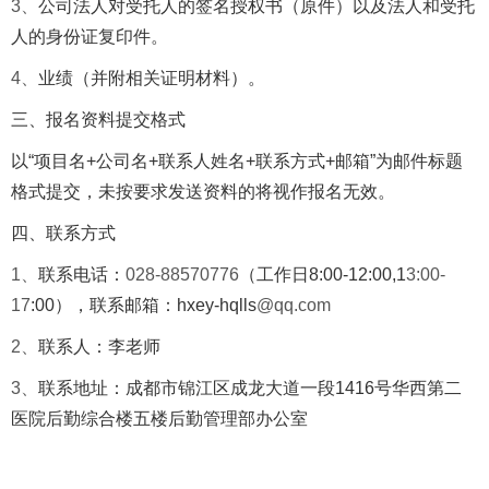
3、
公司法人对
受
托人的签名授权书（原件）以及
法人和受
托
人的身份证复印件。
4、
业绩
（
并附相关证明材料
）
。
三、
报名资料提交格式
以
“
项目名
+
公司名
+
联系人姓名
+
联系方式
+
邮箱
”
为邮件标题
格式
提交
，
未按要求发送资料的将视作报名无效。
四、
联系方式
1、
联系电话：
028-88570776
（工作日
8:00-12:00,1
3
:00-
1
7
:00
）
，联系邮箱：
hxey-hqlls
@qq.com
2、
联系人：李老师
3、
联系
地址：成都市锦江区成龙大道一段
1416
号华西第二
医院
后勤综合楼五楼后勤管理部办公室