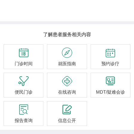
了解患者服务相关内容



门诊时间
就医指南
预约诊疗



便民门诊
在线咨询
MDT/疑难会诊


报告查询
信息公开