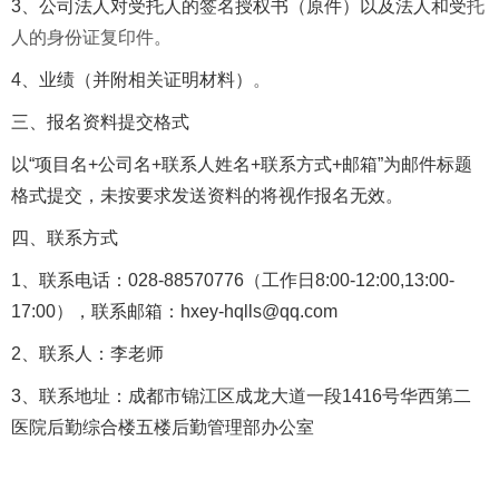
3、
公司法人对
受
托人的签名授权书（原件）以及
法人和受
托
人的身份证复印件。
4、业绩
（
并附相关证明材料
）
。
三、
报名资料提交格式
以
“
项目名
+
公司名
+
联系人姓名
+
联系方式
+
邮箱
”
为邮件标题
格式
提交
，
未按要求发送资料的将视作报名无效。
四、
联系方式
1、
联系电话：
028-88570776
（工作日
8:00-12:00,1
3
:00-
1
7
:00
）
，联系邮箱：
hxey-hqlls
@qq.com
2、
联系人：李老师
3、
联系
地址：成都市锦江区成龙大道一段
1416
号华西第二
医院
后勤综合楼五楼后勤管理部办公室