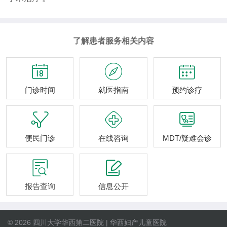
了解患者服务相关内容



门诊时间
就医指南
预约诊疗



便民门诊
在线咨询
MDT/疑难会诊


报告查询
信息公开
© 2026 四川大学华西第二医院 | 华西妇产儿童医院