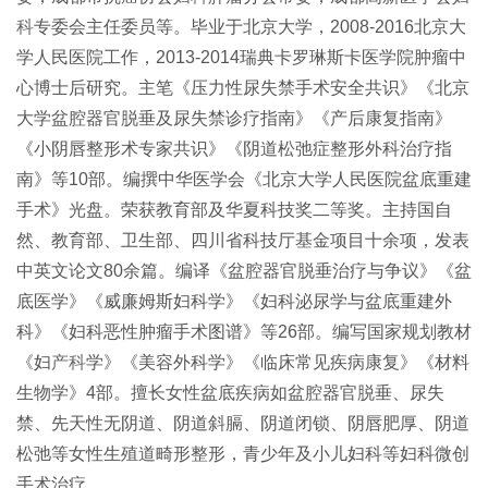
科
专委会主任委员等。毕业于北京大学，2008-2016北京大
学人民医院工作，2013-2014瑞典卡罗琳斯卡医学院肿瘤中
心博士后研究。主笔《压力性尿失禁手术安全共识》《北京
大学盆腔器官脱垂及尿失禁诊疗指南》《产后康复指南》
《小阴唇整形术专家共识》《阴道松弛症整形外科治疗指
南》等10部。编撰中华医学会《北京大学人民医院盆底重建
手术》光盘。荣获教育部及华夏科技奖二等奖。主持国自
然、教育部、卫生部、四川省科技厅基金项目十余项，发表
中英文论文80余篇。编译《盆腔器官脱垂治疗与争议》《盆
底医学》《威廉姆斯妇科学》《妇科泌尿学与盆底重建外
科》《妇科恶性肿瘤手术图谱》等26部。编写国家规划教材
《妇
产科
学》《美容外科学》《临床常见疾病康复》《材料
生物学》4部。擅长女性盆底疾病如盆腔器官脱垂、尿失
禁、先天性无阴道、阴道斜膈、阴道闭锁、阴唇肥厚、阴道
松弛等女性生殖道畸形整形，青少年及小儿妇科等妇科微创
手术治疗 。