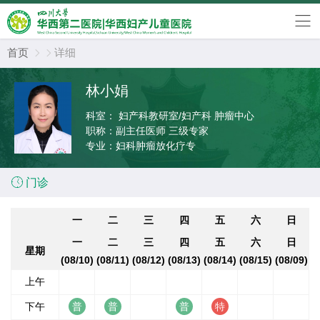
首页
详细


林小娟
科室：
妇产科教研室/妇产科 肿瘤中心
职称：
副主任医师 三级专家
专业：
妇科肿瘤放化疗专

门诊
一
二
三
四
五
六
日
一
二
三
四
五
六
日
星期
(08/10)
(08/11)
(08/12)
(08/13)
(08/14)
(08/15)
(08/09)
上午
下午