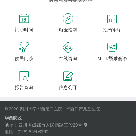
了解患者服务相关内容



门诊时间
就医指南
预约诊疗



便民门诊
在线咨询
MDT/疑难会诊


报告查询
信息公开
© 2026 四川大学华西第二医院 | 华西妇产儿童医院
华西院区
地址：四川省成都市人民南路三段20号

(028) 85503960
电话：