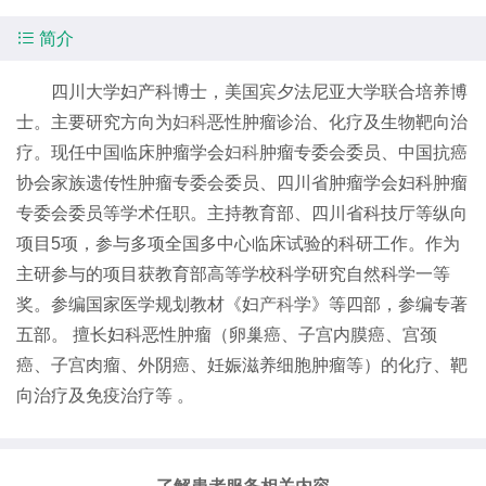

简介
四川大学妇产科博士，美国宾夕法尼亚大学联合培养博
士。主要研究方向为
妇科
恶性肿瘤诊治、化疗及生物靶向治
疗。现任中国临床肿瘤学会
妇科
肿瘤专委会委员、中国抗癌
协会家族遗传性肿瘤专委会委员、四川省肿瘤学会妇科肿瘤
专委会委员等学术任职。主持教育部、四川省科技厅等纵向
项目5项，参与多项全国多中心临床试验的科研工作。作为
主研参与的项目获教育部高等学校科学研究自然科学一等
奖。参编国家医学规划教材《妇
产科
学》等四部，参编专著
五部。 擅长妇科恶性肿瘤（卵巢癌、子宫内膜癌、宫颈
癌、子宫肉瘤、外阴癌、妊娠滋养细胞肿瘤等）的化疗、靶
向治疗及免疫治疗等 。