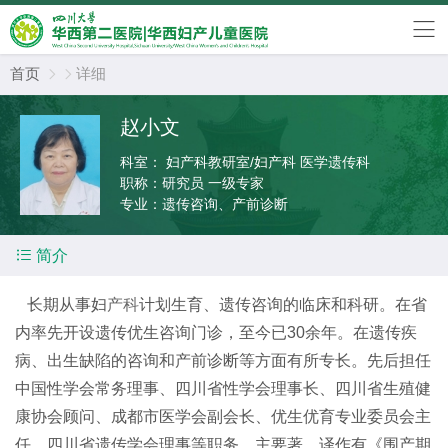
首页
详细


赵小文
科室：
妇产科教研室/妇产科 医学遗传科
职称：
研究员 一级专家
专业：
遗传咨询、产前诊断

简介
长期从事妇
产科
计划生育、遗传咨询的临床和科研。在省
内率先开设遗传优生咨询门诊，至今已30余年。在遗传疾
病、出生缺陷的咨询和产前诊断等方面有所专长。先后担任
中国性学会常务理事、四川省性学会理事长、四川省生殖健
康协会顾问、成都市医学会副会长、优生优育专业委员会主
任、四川省遗传学会理事等职务。主要著、译作有《围产期