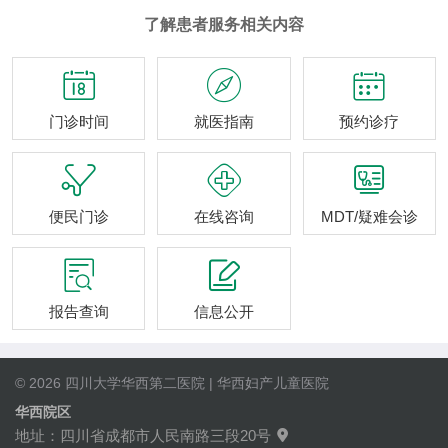
了解患者服务相关内容



门诊时间
就医指南
预约诊疗



便民门诊
在线咨询
MDT/疑难会诊


报告查询
信息公开
© 2026 四川大学华西第二医院 | 华西妇产儿童医院
华西院区
地址：四川省成都市人民南路三段20号
