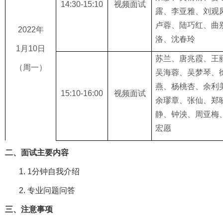
1
4
:
3
0-1
5
:
10
视频面试
露、李亚雅、刘观
卢蓉、陆巧红、曲
20
22
年
洛、沈春玲
1
月
10
日
苏兰、唐兆霞、王
（周
一
）
吴海蓉、吴梦琴、
燕、杨桃杏、余利
1
5
:
10
-1
6
:
0
0
视频面试
余璆章、张仙、郑
静、钟泱、周亚梅
宏愿
二、面试主要内容
1.
1分钟自我介绍
2.
专业问题问答
三、注意事项