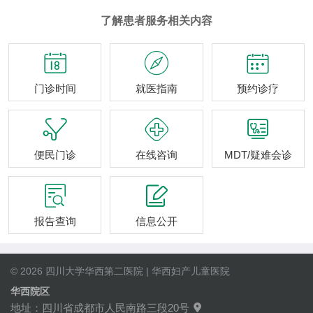
了解患者服务相关内容



门诊时间
就医指南
预约诊疗



便民门诊
在线咨询
MDT/疑难会诊


报告查询
信息公开
© 2026 四川大学华西第二医院 | 华西妇产儿童医院
华西院区
地址：四川省成都市人民南路三段20号
