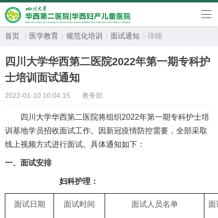
首页
医学教育
规范化培训
面试通知
详细




四川大学华西第二医院2022年第一期专科护
士培训面试通知
2022-01-10 10:04:15
教务部
四川大学华西第二医院将组织
202
2
年第
一
期专科护士培
训基地学员招收面试工作。因
新冠疫情防控需要，全部采取
线上
视频
方式
进行面试
。具体通知如下：
一、面试安排
妇科
护理：
面试日期
面试时间
面试人员名单
面