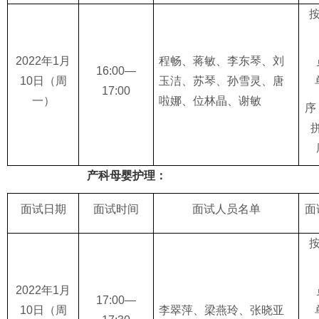
2022
年
1
月
程畅
、
蒋敏
、
李东琴
、
刘
1
6
:00—
10
日
（周
玉洁
、
苏琴
、
孙雪灵
、
唐
1
7
:00
一
）
啦娜
、
位林晶
、
谢敏
序
产科母婴护理：
面试日期
面试时间
面试人员名单
面
2022
年
1
月
1
7
:00—
10
日
（周
李翠萍、梁燕玲、张晓亚