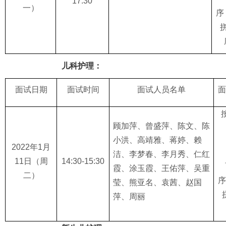
1
7
:
3
0
一
）
序
儿科
护理：
面试日期
面试时间
面试人员名单
面
顾加萍、曾盛萍、陈文、陈
小洪、高靖雅、蒋婷、赖
2022
年
1
月
洁、李梦春、李月秀、仁红
11
日
（周
1
4:
30-1
5
:30
霞、涂玉霞、王佑萍、吴重
二
）
序
莹、熊亚名、袁茜、赵国
萍、周丽