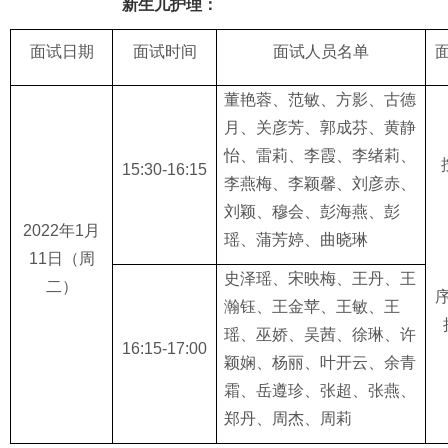
新生儿
护理：
面试日期
面试时间
面试人员名单
董艳蓉、范敏、方影、古德
月、关彦芳、郭成芬、黄静
怡、雷莉、李霞、李绪莉、
1
5:
30-1
6:15
李燕梅、李颖馨、刘彦赤、
刘颖、穆会、彭海燕、彭
2022
年
1
月
瑶、蒲芳婷、曲晓琳
11
日
（周
史泽瑶、宋映梅、王丹、王
二
）
瀚钰、王金苹、王敏、王
瑶、巫娇、吴茜、徐琳、许
1
6:15
-1
7:00
颖娴、杨丽、叶开云、余青
霜、岳遵珍、张超、张燕、
郑丹、周杰、周莉