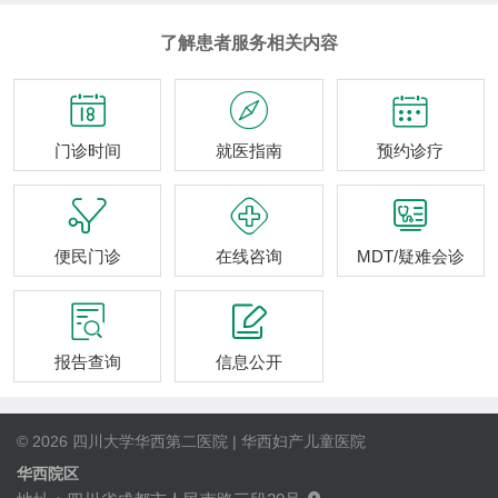
了解患者服务相关内容



门诊时间
就医指南
预约诊疗



便民门诊
在线咨询
MDT/疑难会诊


报告查询
信息公开
© 2026 四川大学华西第二医院 | 华西妇产儿童医院
华西院区