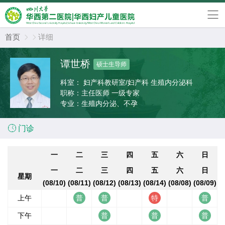
首页
详细


谭世桥
硕士生导师
科室：
妇产科教研室/妇产科 生殖内分泌科
职称：
主任医师 一级专家
专业：
生殖内分泌、不孕

门诊
一
二
三
四
五
六
日
一
二
三
四
五
六
日
星期
(08/10)
(08/11)
(08/12)
(08/13)
(08/14)
(08/08)
(08/09)
上午
下午