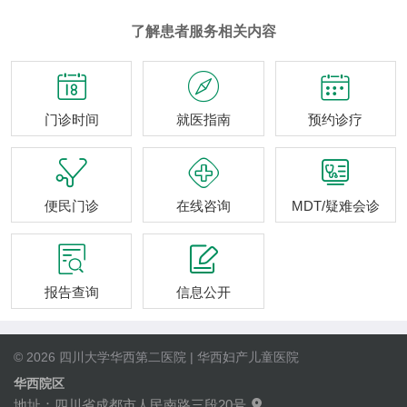
了解患者服务相关内容



门诊时间
就医指南
预约诊疗



便民门诊
在线咨询
MDT/疑难会诊


报告查询
信息公开
© 2026 四川大学华西第二医院 | 华西妇产儿童医院
华西院区
地址：四川省成都市人民南路三段20号
