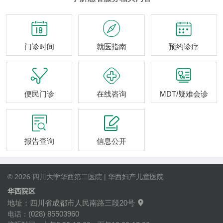



门诊时间
就医指南
预约诊疗



便民门诊
在线咨询
MDT/疑难会诊


报告查询
信息公开
© 2026 四川大学华西第二医院 | 华西妇产儿童医院
华西院区
地址：四川省成都市人民南路三段20号

(028) 85503960
电话：