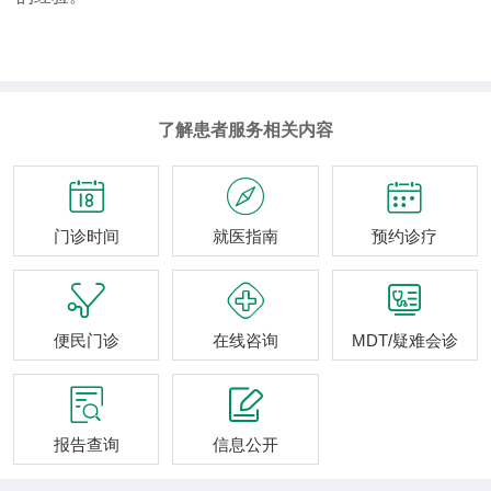
了解患者服务相关内容



门诊时间
就医指南
预约诊疗



便民门诊
在线咨询
MDT/疑难会诊


报告查询
信息公开