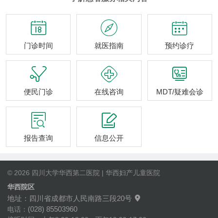



门诊时间
就医指南
预约诊疗



便民门诊
在线咨询
MDT/疑难会诊


报告查询
信息公开
© 2026 四川大学华西第二医院 | 华西妇产儿童医院
华西院区
地址：四川省成都市人民南路三段20号

(028) 85503960
电话：