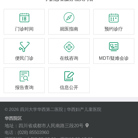



门诊时间
就医指南
预约诊疗



便民门诊
在线咨询
MDT/疑难会诊


报告查询
信息公开
© 2026 四川大学华西第二医院 | 华西妇产儿童医院
华西院区
地址：四川省成都市人民南路三段20号

(028) 85503960
电话：