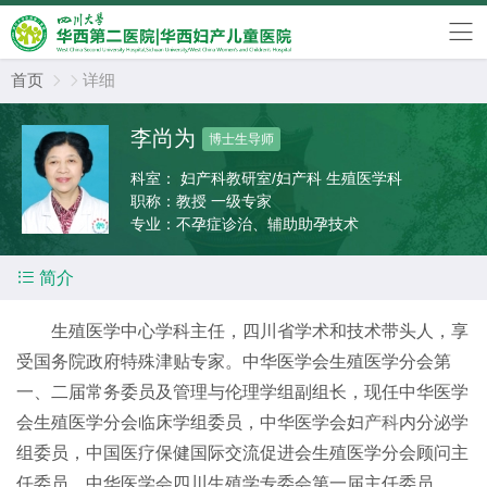
首页
详细


李尚为
博士生导师
科室：
妇产科教研室/妇产科 生殖医学科
职称：
教授 一级专家
专业：
不孕症诊治、辅助助孕技术

简介
生殖医学中心学科主任，四川省学术和技术带头人，享
受国务院政府特殊津贴专家。中华医学会生殖医学分会第
一、二届常务委员及管理与伦理学组副组长，现任中华医学
会生殖医学分会临床学组委员，中华医学会妇
产科
内分泌学
组委员，中国医疗保健国际交流促进会生殖医学分会顾问主
任委员，中华医学会四川生殖学专委会第一届主任委员。