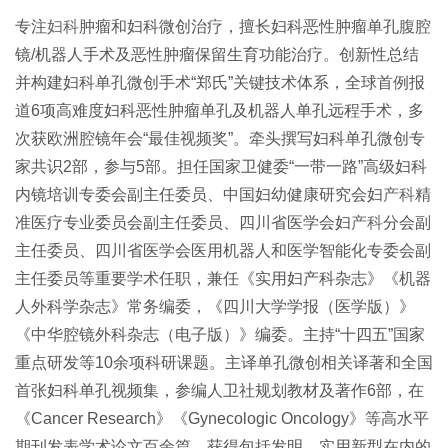
专注
妇科
肿瘤和妇科微创治疗，擅长妇科恶性肿瘤单孔腹腔
镜/机器人手术及恶性肿瘤保留生育功能治疗。创新性总结
并构建妇科单孔微创手术“郑氏”关键技术体系，全球首例报
道6项高难度妇科恶性肿瘤单孔及机器人单孔远程手术，多
次获欧洲腔镜年会“最佳视频奖”。牵头撰写妇科单孔微创专
家共识2部，参与5部。担任国家卫健委“一带一路”高级妇科
内镜培训专委会副主任委员、中国妇幼健康研究会妇
产科
精
准医疗专业委员会副主任委员、四川省医学会妇
产科
分会副
主任委员、四川省医学会医用机器人和医学智能化专委会副
主任委员等重要学术任职，兼任《实用妇产科杂志》《机器
人外科学杂志》常务编委，《四川大学学报（医学版）》
《中华腔镜外科杂志（电子版）》编委。主持“十四五”国家
重点研发等10余项科研课题。主译单孔微创相关译著和全国
首张妇科单孔视频集，参编人卫社规划教材及著作6部，在
《Cancer Research》《Gynecologic Oncology》等高水平
期刊发表学术论文百余篇，获得包括发明、实用新型在内的