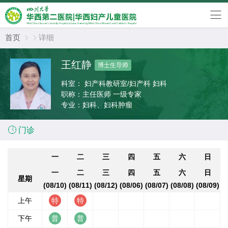
首页
详细


王红静
博士生导师
科室：
妇产科教研室/妇产科 妇科
职称：
主任医师 一级专家
专业：
妇科、妇科肿瘤

门诊
一
二
三
四
五
六
日
一
二
三
四
五
六
日
星期
(08/10)
(08/11)
(08/12)
(08/06)
(08/07)
(08/08)
(08/09)
上午
下午