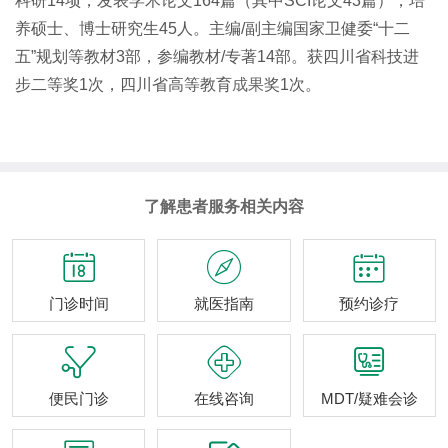
科研14项，发表学术论文164篇（其中SCI论文43篇），培
养硕士、博士研究生45人。主编/副主编国家卫健委“十二
五”规划等教材3部，参编教材/专著14部。获四川省科技进
步二等奖1次，四川省高等教育
成果
奖1次。
了解患者服务相关内容



门诊时间
就医指南
预约诊疗



便民门诊
在线咨询
MDT/疑难会诊