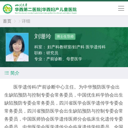
首页
详细


刘珊玲
博士生导师
科室：
妇产科教研室/妇产科 医学遗传科
职称：
研究员
专业：
产前诊断、母婴医学

简介
医学遗传科/产前诊断中心主任。为中华预防医学会出
生缺陷预防与控制专委会常务委员，中国优生科学协会出生
缺陷预防专委会常务委员，四川省医学会医学遗传学专委会
常务委员，四川省预防医学会出生缺陷预防与控制专委会常
务委员，中国医师协会医学遗传医师分会临床生化遗传专委
会委员，中华医学会医学遗传分会临床遗传学组委员，全国