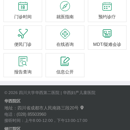



门诊时间
就医指南
预约诊疗



便民门诊
在线咨询
MDT/疑难会诊


报告查询
信息公开
© 2026 四川大学华西第二医院 | 华西妇产儿童医院
华西院区
地址：四川省成都市人民南路三段20号

(028) 85503960
电话：
接听时间：上午8:00-12:00，下午13:00-17:00
锦江院区