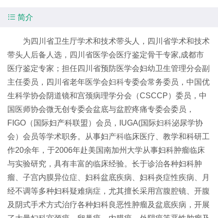

简介
为四川省卫生厅学术和技术带头人，四川省学术和技术
带头人后备人选，四川省医学会医疗鉴定骨干专家,成都市
医疗鉴定专家；担任四川省预防医学会妇幼卫生管理分会副
主任委员，四川省老年医学会
妇科
专委会常务委员，中国优
生科学协会阴道镜和宫颈病理学分会（CSCCP）委员，中
国医师协会微无创专委会盆底与盆腔疼痛专委会委员，
FIGO（国际妇产科联盟）会员，IUGA(国际
妇科
泌尿学协
会）会员等学术职务。从事妇
产科
临床医疗、教学和科研工
作20余年，于2006年赴美国南加州大学从事妇科肿瘤临床
与实验研究，具有丰富的临床经验。长于诊治各种妇科肿
瘤、子宫内膜异位症、妇科盆底疾病、妇科炎症性疾病、月
经不调等多种妇科疑难病症，尤其擅长采用宫腹腔镜、开腹
及阴式手术方式治疗各种妇科良恶性肿瘤及盆底疾病，开展