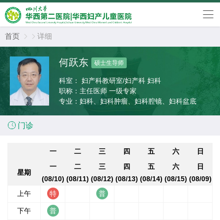
首页
详细


何跃东
硕士生导师
科室：
妇产科教研室/妇产科 妇科
职称：
主任医师 一级专家
专业：
妇科、妇科肿瘤、妇科腔镜、妇科盆底

门诊
一
二
三
四
五
六
日
一
二
三
四
五
六
日
星期
(08/10)
(08/11)
(08/12)
(08/13)
(08/14)
(08/15)
(08/09)
上午
下午