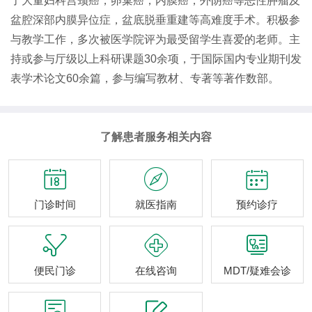
了大量妇科宫颈癌，卵巢癌，内膜癌，外阴癌等恶性肿瘤及
盆腔深部内膜异位症，盆底脱垂重建等高难度手术。积极参
与教学工作，多次被医学院评为最受留学生喜爱的老师。主
持或参与厅级以上科研课题30余项，于国际国内专业期刊发
表学术论文60余篇，参与编写教材、专著等著作数部。
了解患者服务相关内容



门诊时间
就医指南
预约诊疗



便民门诊
在线咨询
MDT/疑难会诊

