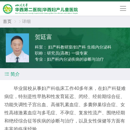
首页
详细


贺廷富
科室：
妇产科教研室/妇产科 生殖内分泌科
职称：
研究员(高教) 一级专家
专业：
妇产科内分泌疾病的诊断与治疗

简介
毕业留校从事妇
产科
临床工作40多年来，在妇
产科
疑难
病症，特别是性早熟和性发育延迟、闭经、经前期综合征、
功能失调性子宫出血、高催乳素血症、多囊卵巢综合症、女
性高雄激素血症与多毛症、不孕症、复发性流产、围绝经期
和绝经综合征等疾病的诊断与治疗，以及女性保健等方面有
丰富的临床经验。