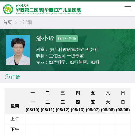
首页
详细


潘小玲
硕士生导师
科室：
妇产科教研室/妇产科 妇科
职称：
主任医师 一级专家
专业：
妇产科学、妇科肿瘤、妇科

门诊
一
二
三
四
五
六
日
一
二
三
四
五
六
日
星期
(08/10)
(08/11)
(08/12)
(08/13)
(08/07)
(08/08)
(08/09)
上午
下午