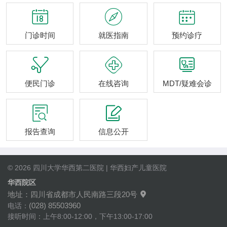



门诊时间
就医指南
预约诊疗



便民门诊
在线咨询
MDT/疑难会诊


报告查询
信息公开
© 2026 四川大学华西第二医院 | 华西妇产儿童医院
华西院区
地址：四川省成都市人民南路三段20号

(028) 85503960
电话：
接听时间：上午8:00-12:00，下午13:00-17:00