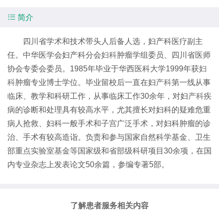

简介
四川省学术和技术带头人后备人选，妇产科医疗副主
任。中华医学会妇产科分会
妇科
肿瘤学组委员、四川省医师
协会专委会委员。1985年毕业于华西医科大学1999年获
妇
科
肿瘤专业博士学位。毕业留校后一直在妇
产科
第一线从事
临床、教学和科研工作，从事临床工作30余年，对妇
产科
疾
病的诊断和处理具有较高水平，尤其擅长对妇科的疑难危重
病人抢救、妇科一般手术和子宫广泛手术，对妇科肿瘤的诊
治、手术有较高造诣。负责和参与国家自然科学基金、卫生
部重点实验室基金等国家级和省部级科研项目30余项，在国
内专业杂志上发表论文50余篇，参编专著5部。
了解患者服务相关内容