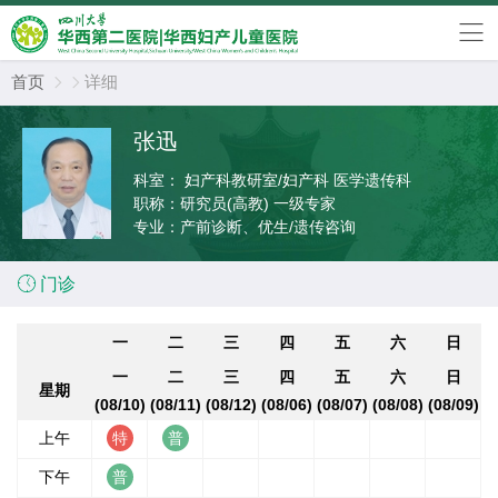
首页
详细


张迅
科室：
妇产科教研室/妇产科 医学遗传科
职称：
研究员(高教) 一级专家
专业：
产前诊断、优生/遗传咨询

门诊
一
二
三
四
五
六
日
一
二
三
四
五
六
日
星期
(08/10)
(08/11)
(08/12)
(08/06)
(08/07)
(08/08)
(08/09)
上午
下午