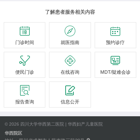
了解患者服务相关内容



门诊时间
就医指南
预约诊疗



便民门诊
在线咨询
MDT/疑难会诊


报告查询
信息公开
© 2026 四川大学华西第二医院 | 华西妇产儿童医院
华西院区