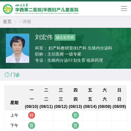
首页
详细


刘宏伟
硕士生导师
科室：
妇产科教研室/妇产科 生殖内分泌科
职称：
主任医师 一级专家
专业：
生殖内分泌/计划生育 临床药理

门诊
一
二
三
四
五
六
日
一
二
三
四
五
六
日
星期
(08/10)
(08/11)
(08/12)
(08/13)
(08/14)
(08/08)
(08/09)
上午
下午