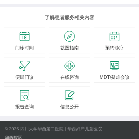
了解患者服务相关内容



门诊时间
就医指南
预约诊疗



便民门诊
在线咨询
MDT/疑难会诊


报告查询
信息公开
© 2026 四川大学华西第二医院 | 华西妇产儿童医院
华西院区