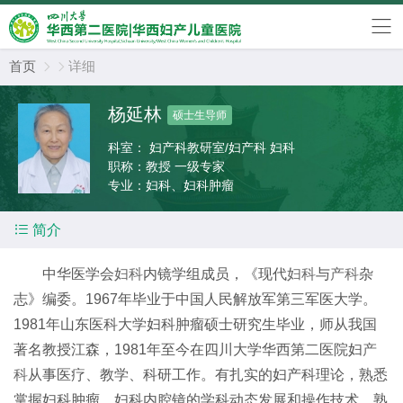
首页
详细


杨延林
硕士生导师
科室：
妇产科教研室/妇产科 妇科
职称：
教授 一级专家
专业：
妇科、妇科肿瘤

简介
中华医学会
妇科
内镜学组成员，《现代
妇科
与
产科
杂
志》编委。1967年毕业于中国人民解放军第三军医大学。
1981年山东医科大学妇科肿瘤硕士研究生毕业，师从我国
著名教授江森，1981年至今在四川大学华西第二医院妇
产
科
从事医疗、教学、科研工作。有扎实的妇产科理论，熟悉
掌握妇科肿瘤、妇科内腔镜的学科动态发展和操作技术，熟