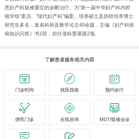
悉妇产科疑难重症的诊断治疗。为“第一届中华妇产科内腔
镜学组”委员、“现代妇产科”编委。培养硕士及协助培养博士
研究生多名，发表科研及教学论文40余篇，主编《妇产科疾
病知识问答》书1部，担任省科委课题2项。
了解患者服务相关内容



门诊时间
就医指南
预约诊疗



便民门诊
在线咨询
MDT/疑难会诊

