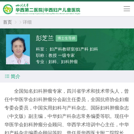
首页
详细


彭芝兰
博士生导师
科室：
妇产科教研室/妇产科 妇科
职称：
教授 一级专家
专业：
妇科、妇科肿瘤

简介
全国知名
妇科
肿瘤专家，四川省学术和技术带头人，曾
任中华医学会
妇科
肿瘤分会副主任委员，全国抗癌协会妇瘤
专委会委员，中国实用妇科与
产科
杂志、国际妇科肿瘤杂志
（中文版）副主编，中华妇
产科
杂志常务编委等职。现任中
华医学会妇科肿瘤分会顾问、华西学术培训中心主任，中华
妇产科杂志编委会顾问等职。曾任原华西医大附二院院长。