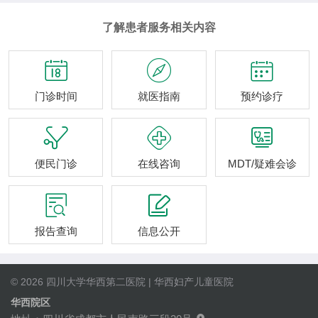
了解患者服务相关内容



门诊时间
就医指南
预约诊疗



便民门诊
在线咨询
MDT/疑难会诊


报告查询
信息公开
© 2026 四川大学华西第二医院 | 华西妇产儿童医院
华西院区