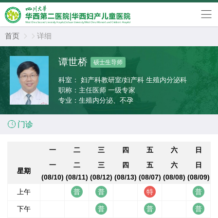
首页
详细


谭世桥
硕士生导师
科室：
妇产科教研室/妇产科 生殖内分泌科
职称：
主任医师 一级专家
专业：
生殖内分泌、不孕

门诊
一
二
三
四
五
六
日
一
二
三
四
五
六
日
星期
(08/10)
(08/11)
(08/12)
(08/13)
(08/07)
(08/08)
(08/09)
上午
下午