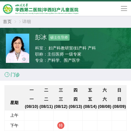
首页
详细


彭冰
硕士生导师
科室：
妇产科教研室/妇产科 产科
职称：
主任医师 一级专家
专业：
产科学、围产医学

门诊
一
二
三
四
五
六
日
一
二
三
四
五
六
日
星期
(08/10)
(08/11)
(08/12)
(08/13)
(08/14)
(08/08)
(08/09)
上午
下午