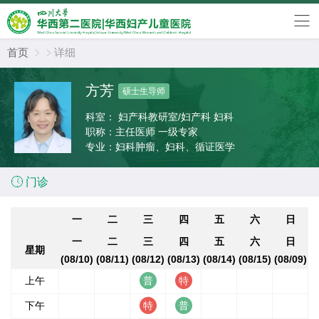
首页
详细


方芳
硕士生导师
科室：
妇产科教研室/妇产科 妇科
职称：
主任医师 一级专家
专业：
妇科肿瘤、妇科、循证医学

门诊
一
二
三
四
五
六
日
一
二
三
四
五
六
日
星期
(08/10)
(08/11)
(08/12)
(08/13)
(08/14)
(08/15)
(08/09)
上午
下午