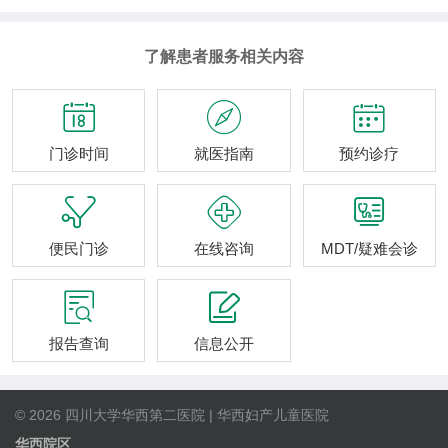
了解患者服务相关内容



门诊时间
就医指南
预约诊疗



便民门诊
在线咨询
MDT/疑难会诊


报告查询
信息公开
© 2026 四川大学华西第二医院 | 华西妇产儿童医院
华西院区