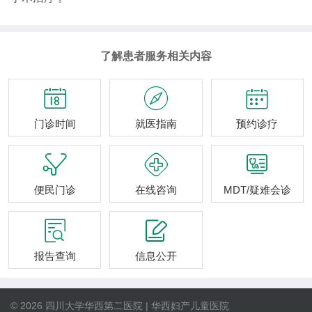
了解患者服务相关内容



门诊时间
就医指南
预约诊疗



便民门诊
在线咨询
MDT/疑难会诊


报告查询
信息公开
© 2026 四川大学华西第二医院 | 华西妇产儿童医院