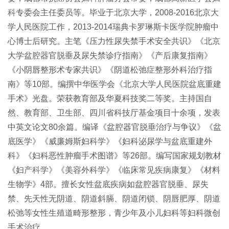
科
专委会主任委员等。毕业于北京大学，2008-2016北京大
学人民医院工作，2013-2014瑞典卡罗琳斯卡医学院肿瘤中
心博士后研究。主笔《压力性尿失禁手术安全共识》《北京
大学盆腔器官脱垂及尿失禁诊疗指南》《产后康复指南》
《小阴唇整形术专家共识》《阴道松弛症整形外科治疗指
南》等10部。编撰中华医学会《北京大学人民医院盆底重建
手术》光盘。荣获教育部及华夏科技奖二等奖。主持国自
然、教育部、卫生部、四川省科技厅基金项目十余项，发表
中英文论文80余篇。编译《盆腔器官脱垂治疗与争议》《盆
底医学》《威廉姆斯妇科学》《妇科泌尿学与盆底重建外
科》《妇科恶性肿瘤手术图谱》等26部。编写国家规划教材
《妇
产科
学》《美容外科学》《临床常见疾病康复》《材料
生物学》4部。擅长女性盆底疾病如盆腔器官脱垂、尿失
禁、先天性无阴道、阴道斜膈、阴道闭锁、阴唇肥厚、阴道
松弛等女性生殖道畸形整形，青少年及小儿妇科等妇科微创
手术治疗 。