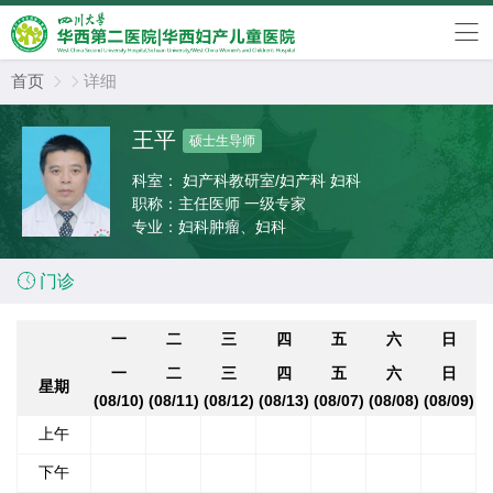
首页
详细


王平
硕士生导师
科室：
妇产科教研室/妇产科 妇科
职称：
主任医师 一级专家
专业：
妇科肿瘤、妇科

门诊
一
二
三
四
五
六
日
一
二
三
四
五
六
日
星期
(08/10)
(08/11)
(08/12)
(08/13)
(08/07)
(08/08)
(08/09)
上午
下午