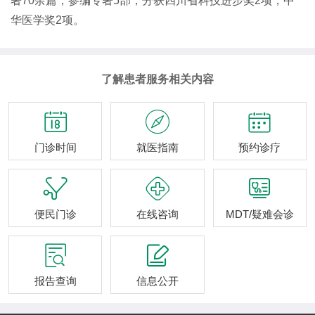
著70余篇，参编专著5部，分获四川省科技进步奖2项，中
华医学奖2项。
了解患者服务相关内容



门诊时间
就医指南
预约诊疗



便民门诊
在线咨询
MDT/疑难会诊


报告查询
信息公开