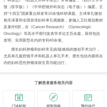
产科杂志》《机器人外科学杂志》常务编委，《四川大学学
报（医学版）》《中华腔镜外科杂志（电子版）》编委。主
持“十四五”国家重点研发等10余项科研课题。主译单孔微创
相关译著和全国首张妇科单孔视频集，参编人卫社规划教材
及著作6部，在《Cancer Research》《Gynecologic
Oncology》等高水平期刊发表学术论文百余篇，获得包括
发明、实用新型在内的专利40余项。
擅长妇科肿瘤和妇科常见病/疑难病的微创手术治疗，
尤其单孔腹腔镜手术和机器人单孔手术。擅长包括内膜癌在
内的妇科恶性肿瘤保留生育功能治疗。
了解患者服务相关内容



门诊时间
就医指南
预约诊疗