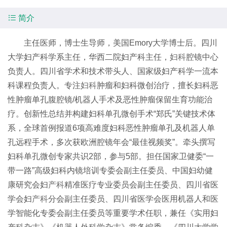

简介
主任医师，博士生导师，美国Emory大学博士后。四川
大学妇产科学系主任，华西二院妇产科主任，
妇科
腔镜中心
负责人。四川省学术和技术带头人、国家级妇产科学一流本
科课程负责人。专注
妇科
肿瘤和妇科微创治疗，擅长妇科恶
性肿瘤单孔腹腔镜/机器人手术及恶性肿瘤保留生育功能治
疗。创新性总结并构建妇科单孔微创手术“郑氏”关键技术体
系，全球首例报道6项高难度妇科恶性肿瘤单孔及机器人单
孔远程手术，多次获欧洲腔镜年会“最佳视频奖”。牵头撰写
妇科单孔微创专家共识2部，参与5部。担任国家卫健委“一
带一路”高级妇科内镜培训专委会副主任委员、中国妇幼健
康研究会妇
产科
精准医疗专业委员会副主任委员、四川省医
学会妇
产科
分会副主任委员、四川省医学会医用机器人和医
学智能化专委会副主任委员等重要学术任职，兼任《实用妇