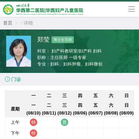
首页
详细


郑莹
博士生导师
科室：
妇产科教研室/妇产科 妇科
职称：
主任医师 一级专家
专业：
妇科、妇科肿瘤、妇科微创

门诊
一
二
三
四
五
六
日
一
二
三
四
五
六
日
星期
(08/10)
(08/11)
(08/12)
(08/06)
(08/07)
(08/08)
(08/09)
上午
下午