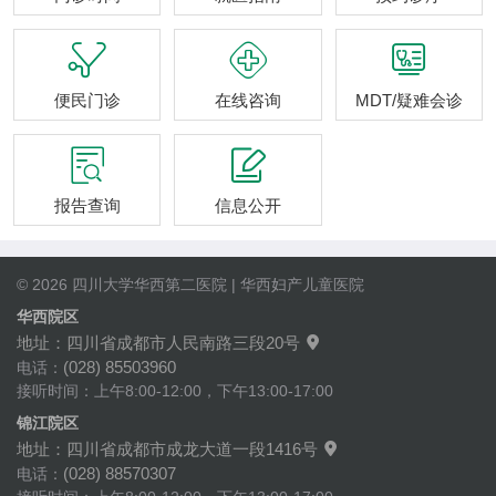



便民门诊
在线咨询
MDT/疑难会诊


报告查询
信息公开
© 2026 四川大学华西第二医院 | 华西妇产儿童医院
华西院区
地址：四川省成都市人民南路三段20号

(028) 85503960
电话：
接听时间：上午8:00-12:00，下午13:00-17:00
锦江院区
地址：四川省成都市成龙大道一段1416号

(028) 88570307
电话：