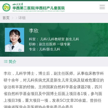
首页
详细


李欣
科室：
儿科/儿科教研室 新生儿科
职称：
副主任医师 一级专家
专业：
儿科/新生儿科

简介
李欣
，儿科学博士，博士后，副主任医师。从事临床教学科
研十余年，对儿科疾病尤其是新生儿常见病及疑难危重症的
诊治有丰富的经验。主持国家自然科学基金课题2项，四川
省自然科学基金项目及中国博士后面上项目各1项，参与面
上项目3项，重大项目一项，发表SCI文章20余篇。曾担任
湖南省医学会及医师协会青年委员会委员。