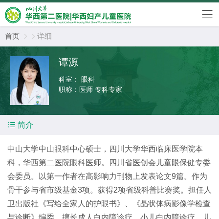
首页
详细


谭源
科室：
眼科
职称：
医师 专科专家

简介
中山大学中山
眼科
中心硕士，四川大学华西临床医学院本
科，华西第二医院
眼科
医师。四川省医创会儿童眼保健专委
会委员。以第一作者在高影响力刊物上发表论文
9
篇。作为
骨干参与省市级基金
3
项。获得
2
项省级科普比赛奖。担任人
卫出版社《写给全家人的护眼书》、《晶状体病影像学检查
与诊断》编委。擅长成人白内障诊疗、小儿白内障诊疗、儿