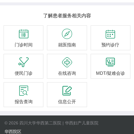
了解患者服务相关内容



门诊时间
就医指南
预约诊疗



便民门诊
在线咨询
MDT/疑难会诊


报告查询
信息公开
© 2026 四川大学华西第二医院 | 华西妇产儿童医院
华西院区