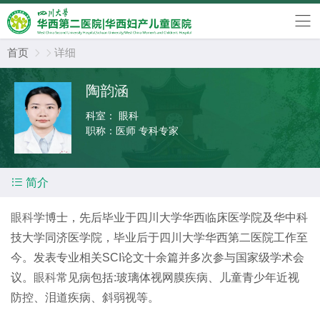
首页
详细


陶韵涵
科室：
眼科
职称：
医师 专科专家

简介
眼科
学博士，先后毕业于四川大学华西临床医学院及华中科
技大学同济医学院，毕业后于四川大学华西第二医院工作至
今。发表专业相关
SCI
论文十余篇并多次参与国家级学术会
议。
眼科
常见病包括
:
玻璃体视网膜疾病、儿童青少年近视
防控、泪道疾病、斜弱视等。