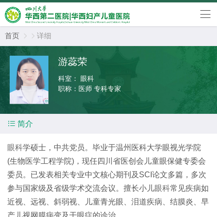
首页
详细


游蕊荣
科室：
眼科
职称：
医师 专科专家

简介
眼科
学硕士，中共党员。毕业于温州医科大学眼视光学院
(
生物医学工程学院
)
，现任四川省医创会儿童眼保健专委会
委员。已发表相关专业中文核心期刊及
SCI
论文多篇，多次
参与国家级及省级学术交流会议。
擅长小儿
眼科
常见疾病如
近视、远视、斜弱视、儿童青光眼、泪道疾病、结膜炎、早
产儿视网膜病变及干眼症的诊治。