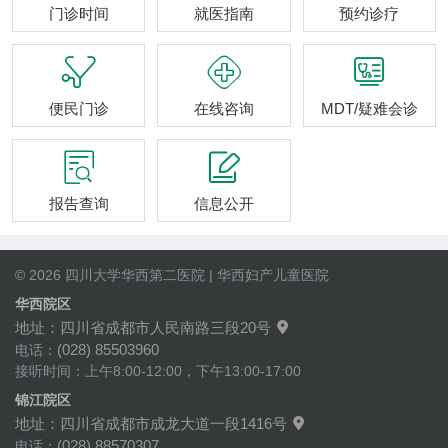
门诊时间
就医指南
预约诊疗



便民门诊
在线咨询
MDT/疑难会诊


报告查询
信息公开
© 2026 四川大学华西第二医院 | 华西妇产儿童医院
华西院区
地址：四川省成都市人民南路三段20号

(028) 85503960
电话：
接听时间：上午8:00-12:00，下午13:00-17:00
锦江院区
地址：四川省成都市成龙大道一段1416号

(028) 88570307
电话：