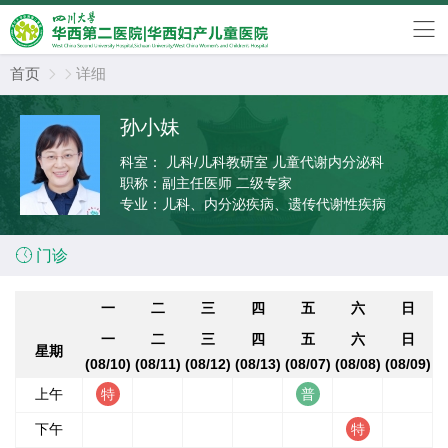
首页
详细


孙小妹
科室：
儿科/儿科教研室 儿童代谢内分泌科
职称：
副主任医师 二级专家
专业：
儿科、内分泌疾病、遗传代谢性疾病

门诊
一
二
三
四
五
六
日
一
二
三
四
五
六
日
星期
(08/10)
(08/11)
(08/12)
(08/13)
(08/07)
(08/08)
(08/09)
上午
下午