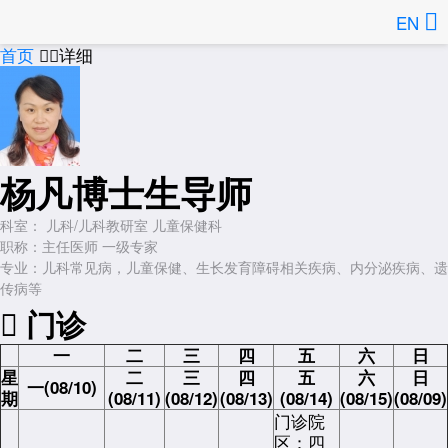
EN
首页
详细


杨凡
博士生导师
科室：
儿科/儿科教研室 儿童保健科
职称：
主任医师 一级专家
专业：
儿科常见病，儿童保健、生长发育障碍相关疾病、内分泌疾病、遗
传病等

门诊
一
二
三
四
五
六
日
星
二
三
四
五
六
日
一(08/10)
期
(08/11)
(08/12)
(08/13)
(08/14)
(08/15)
(08/09)
门诊院
区：四