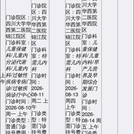
川大学
门诊院
门诊院
华西第
区：四
区：四
门诊院区：
二医院
川大学
川大学
四川大学华
华西院
华西第
华西第
西第二医院
区
二医院
二医院
锦江院区
门诊科
锦江院
锦江院
门诊科室：
室：
儿
区
区
儿童保健
童保健
门诊科
门诊科
科/儿童内
室：
室：
科/儿童
特
特
分泌代谢
内科/早
需儿内
需儿内
科/儿童内
产儿营
科
科
上
科/过敏性
门诊时
门诊时
养及早
午
疾病专病门
间：
间：
期综合
2026-
2026-
诊/过敏疾
发展门
08-11
08-13
病诊疗中心
诊
周二 上
周四
门诊时间：
门诊时
午
上午
2026-08-10
间：
门诊类
门诊类
周一 上午
2026-
型：特
型：特
门诊类型：
08-14 周
需门诊
需门诊
普通门诊
五 上午
挂号费
挂号费
挂号费用：
门诊类