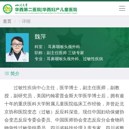
首页
详细


魏萍
科室：
耳鼻咽喉头颈外科
职称：
副主任医师 三级专家
专业：
耳鼻咽喉头颈外科、过敏性疾病

简介
过敏性疾病中心
主任，医学博士，副主任医师，副教
授，副研究员，美国约翰霍普金斯大学医学博士后，拥有逾
十年的重庆医科大学附属儿童医院临床工作经验，并曾赴北
京协和医院变态（过敏）反应科深造。现任中国妇幼保健协
会变态反应专委会委员、中国医师协会变态反应分会食物药
物急性过敏学组委员、四川省科技伦理入库专家、四川省整