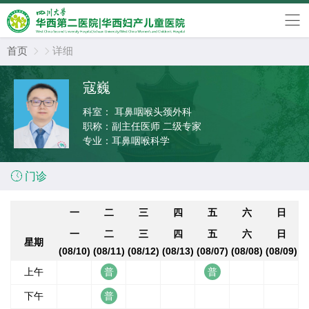
首页
详细


寇巍
科室：
耳鼻咽喉头颈外科
职称：
副主任医师 二级专家
专业：
耳鼻咽喉科学

门诊
一
二
三
四
五
六
日
一
二
三
四
五
六
日
星期
(08/10)
(08/11)
(08/12)
(08/13)
(08/07)
(08/08)
(08/09)
上午
下午