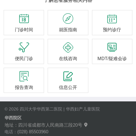
了解患者服务相关内容



门诊时间
就医指南
预约诊疗



便民门诊
在线咨询
MDT/疑难会诊


报告查询
信息公开
© 2026 四川大学华西第二医院 | 华西妇产儿童医院
华西院区
地址：四川省成都市人民南路三段20号

(028) 85503960
电话：