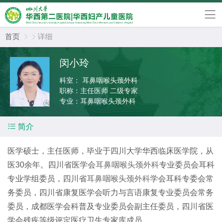
首页
详细


闵小玲
科室：
耳鼻咽喉头颈外科
职称：
主任医师 二级专家
专业：
耳鼻咽喉头颈外科

简介
医学硕士，主任医师，毕业于四川大学华西临床医学院，从
医30余年。四川省医学会
耳鼻咽喉头颈外科
专业委员会耳科
专业学组委员，四川省
耳鼻咽喉头颈外科
学会耳科专委会常
务委员，四川省康复医学会听力与言语康复专业委员会常务
委员，成都医学会科普及专业委员会副主任委员，四川省医
学会残疾等级评定医疗卫生专家库成员。