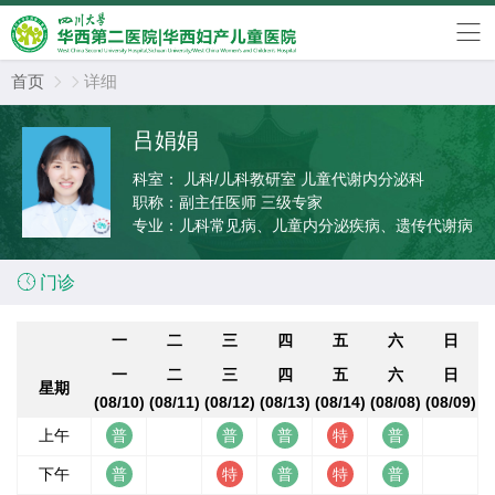
首页
详细


吕娟娟
科室：
儿科/儿科教研室 儿童代谢内分泌科
职称：
副主任医师 三级专家
专业：
儿科常见病、儿童内分泌疾病、遗传代谢病

门诊
一
二
三
四
五
六
日
一
二
三
四
五
六
日
星期
(08/10)
(08/11)
(08/12)
(08/13)
(08/14)
(08/08)
(08/09)
上午
下午