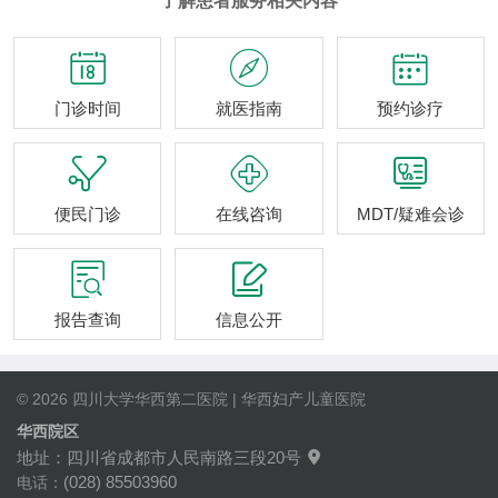
了解患者服务相关内容



门诊时间
就医指南
预约诊疗



便民门诊
在线咨询
MDT/疑难会诊


报告查询
信息公开
© 2026 四川大学华西第二医院 | 华西妇产儿童医院
华西院区
地址：四川省成都市人民南路三段20号

(028) 85503960
电话：