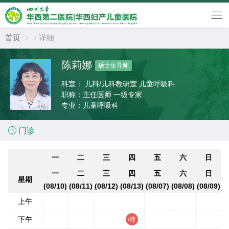
首页
详细


陈莉娜
硕士生导师
科室：
儿科/儿科教研室 儿童呼吸科
职称：
主任医师 一级专家
专业：
儿童呼吸科

门诊
一
二
三
四
五
六
日
一
二
三
四
五
六
日
星期
(08/10)
(08/11)
(08/12)
(08/13)
(08/07)
(08/08)
(08/09)
上午
下午