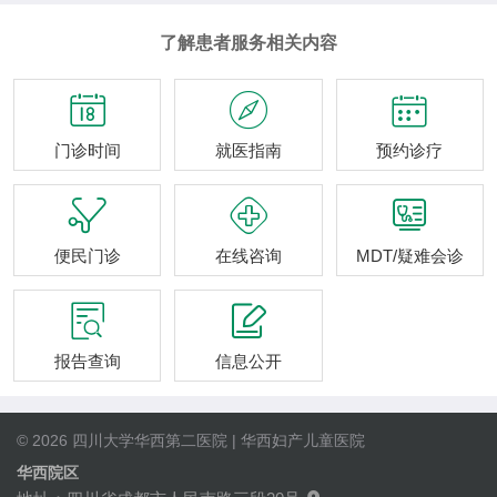
了解患者服务相关内容



门诊时间
就医指南
预约诊疗



便民门诊
在线咨询
MDT/疑难会诊


报告查询
信息公开
© 2026 四川大学华西第二医院 | 华西妇产儿童医院
华西院区