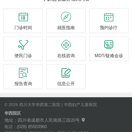



门诊时间
就医指南
预约诊疗



便民门诊
在线咨询
MDT/疑难会诊


报告查询
信息公开
© 2026 四川大学华西第二医院 | 华西妇产儿童医院
华西院区
地址：四川省成都市人民南路三段20号

(028) 85503960
电话：