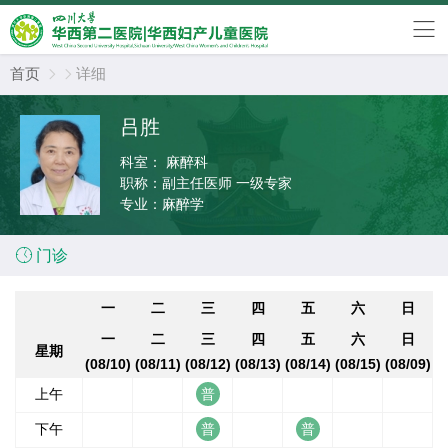
首页
详细


吕胜
科室：
麻醉科
职称：
副主任医师 一级专家
专业：
麻醉学

门诊
一
二
三
四
五
六
日
一
二
三
四
五
六
日
星期
(08/10)
(08/11)
(08/12)
(08/13)
(08/14)
(08/15)
(08/09)
上午
下午