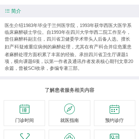

简介
医生介绍1983年毕业于兰州医学院，1993年获华西医大医学系
临床麻醉硕士学位。自1993年在四川大学华西二院工作至今，
曾任麻醉科副主任，四川省卫健委学术带头人后备人选。擅长
妇
产科
疑难重症病例的麻醉处理，尤其在有
产科
合并症危重患
者麻醉处理方面积累了丰富的经验。承担四川省卫生厅课题1
项，横向课题6项，以第一作者及通讯作者发表核心期刊文章20
余篇，曾被SCI收录，参编专著三部。
了解患者服务相关内容



门诊时间
就医指南
预约诊疗


