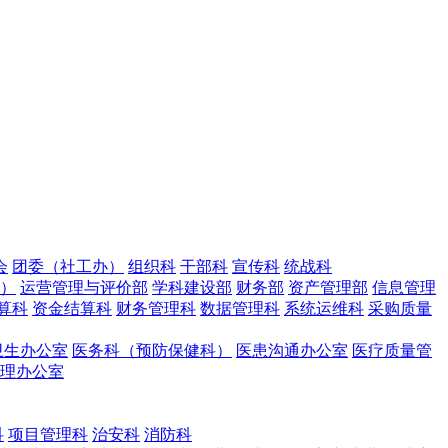
会
团委（社工办）
组织科
干部科
宣传科
统战科
室）
运营管理与评价部
学科建设部
财务部
资产管理部
信息管理
算科
资金结算科
财务管理科
数据管理科
系统运维科
采购质量
卫生办公室
医务科（预防保健科）
医患沟通办公室
医疗质量管
理办公室
科
项目管理科
治安科
消防科