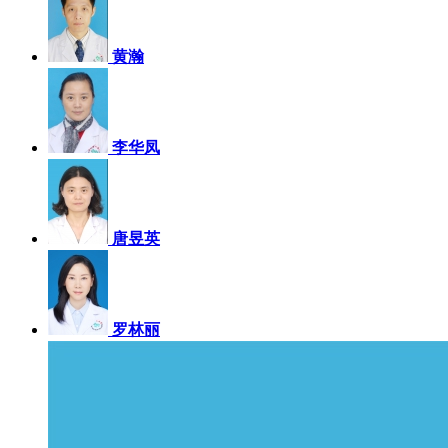
黄瀚
李华凤
唐昱英
罗林丽