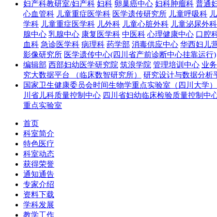
妇产科教研室/妇产科
妇科
卵巢癌中心
妇科肿瘤科
普通
心血管科
儿童重症医学科
医学遗传研究所
儿童呼吸科
儿
学科
儿童重症医学科
儿外科
儿童心脏外科
儿童泌尿外科
腺中心
乳腺中心
康复医学科
中医科
心理健康中心
口腔
血科
急诊医学科
病理科
药学部
消毒供应中心
华西妇儿
影像研究所
医学遗传中心(四川省产前诊断中心挂靠运行)
编辑部
西部妇幼医学研究院
筑浪学院
管理培训中心
业务
究大数据平台 （临床数智研究所）
研究设计与数据分析
国家卫生健康委员会时间生物学重点实验室（四川大学）
川省儿科质量控制中心
四川省妇幼临床检验质量控制中
重点实验室
首页
科室简介
特色医疗
科室动态
获得荣誉
通知通告
专家介绍
资料下载
学科发展
教学工作