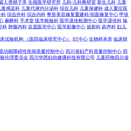
川省人类精子库
生殖医学研究所
儿科/儿科教研室
新生儿科
儿童
儿童感染科
儿童代谢内分泌科
综合儿科
儿童保健科
成人重症医
外科
综合外科
综合内科
整形美容修复重建科/创面修复中心
甲状
心
麻醉科
手术室
医学检验科
医学遗传检测中心
医学遗传科
输
疗科
肿瘤内科
盆底医学中心
医学影像中心
放射科
超声科
妇儿
床试验机构 （医院临床研究中心）
IIT中心
生物样本库
临床研
底功能障碍性疾病质量控制中心
四川省妇产科质量控制中心
四
验伦理委员会
四川华西妇幼健康科技有限公司
儿童药物四川省