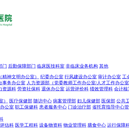
部门
后勤保障部门
临床医技科室
非临床业务机构
其他
（精神文明办公室）
纪委办公室
行风建设办公室
审计办公室
工
台事务办公室
人力资源部（党委教师工作办公室/人才工作办公
力资源科
劳资社保科
退休办公室
运营评价科
绩效管理科
会计核
室）
医疗保健部
随访中心
病案管理部
妇儿保健部
医保部
公共
办公室
职工保健科
患者服务中心
门诊治疗部
省托育指导中心管
科
评估科
医学工程科
设备物资科
物业管理科
膳食中心
运行保障