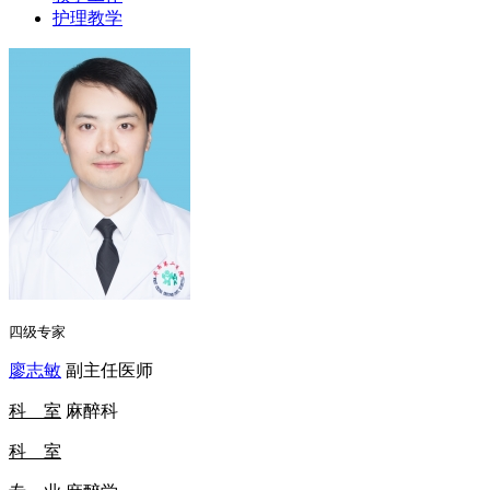
护理教学
四级专家
廖志敏
副主任医师
科 室
麻醉科
科 室