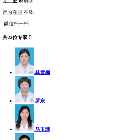
专 业
麻醉学
是否在职
在职
微信扫一扫
共
22
位专家

林雪梅
罗东
马玉珊