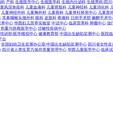
妇科
产科
生殖医学中心
生殖医学科
生殖内分泌科
生殖男科/四
童风湿免疫科
儿童血液科
儿童肾脏科
儿童神经科
儿童消化科
儿童神经外科
儿童胸外科
儿童骨科
儿童脊柱矫形中心
儿童普
科
耳鼻咽喉头颈外科
眼科
皮肤科
疼痛科
日间手术部
麻醉手术中
营养中心
华西妇儿营养实验室
中试中心
临床营养科
肿瘤中心
放
危重与急救医学中心
过敏性疾病中心
培训部/医学模拟中心
健康教育部
中国出生缺陷监测中心
医院临
平台
全国妇幼卫生监测办公室/中国出生缺陷监测中心
四川省女性盆
心
四川省人类生育力保存质量管理中心
华西儿童医学中心
临床试