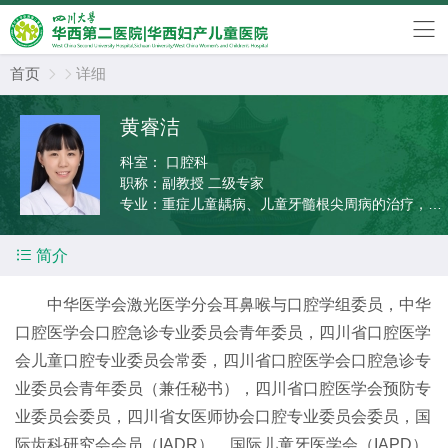
首页
详细


黄睿洁
科室：
口腔科
职称：
副教授 二级专家
专业：
重症儿童龋病、儿童牙髓根尖周病的治疗，乳
磨牙早失的间隙管理，年轻恒牙外伤的诊治

简介
中华医学会激光医学分会耳鼻喉与口腔学组委员，中华
口腔医学会口腔急诊专业委员会青年委员，四川省口腔医学
会儿童口腔专业委员会常委，四川省口腔医学会口腔急诊专
业委员会青年委员（兼任秘书），四川省口腔医学会预防专
业委员会委员，四川省女医师协会口腔专业委员会委员，国
际齿科研究会会员（IADR），国际儿童牙医学会（IAPD）