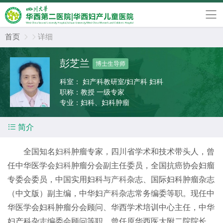
首页
详细


彭芝兰
博士生导师
科室：
妇产科教研室/妇产科 妇科
职称：
教授 一级专家
专业：
妇科、妇科肿瘤

简介
全国知名
妇科
肿瘤专家，四川省学术和技术带头人，曾
任中华医学会
妇科
肿瘤分会副主任委员，全国抗癌协会妇瘤
专委会委员，中国实用妇科与
产科
杂志、国际妇科肿瘤杂志
（中文版）副主编，中华妇
产科
杂志常务编委等职。现任中
华医学会妇科肿瘤分会顾问、华西学术培训中心主任，中华
妇产科杂志编委会顾问等职。曾任原华西医大附二院院长。