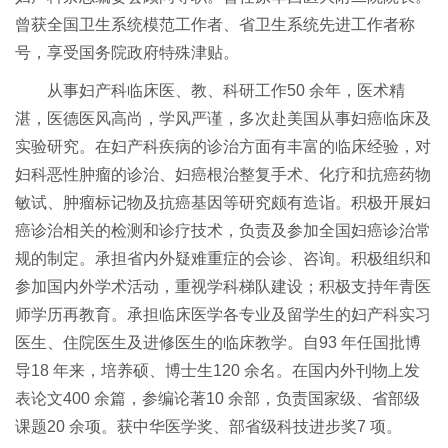
曾获全国卫生系统模范工作者、省卫生系统先进工作者称
号，享受国务院政府特殊津贴。
从事妇产科临床医、教、科研工作50 余年，医术精
湛，医德医风高尚，学风严谨，多次赴美国从事妇癌临床及
实验研究。在妇产科疾病的诊治方面有丰富的临床经验，对
妇科恶性肿瘤的诊治、妇癌根治整复手术、化疗和抗癌药物
敏试、肿瘤标记物及抗癌基因等研究颇有造诣。积极开展妇
癌诊治相关的检测和诊疗技术，负责及参加全国妇癌诊治常
规的制定。承担省内外疑难重症的会诊、咨询。积极组织和
参加国内外学术活动，重视学科梯队建设；积极支持年青医
师学历再教育。承担临床医学各专业及留学生的妇产科实习
医生、住院医生及进修医生的临床教学。自93 年任国批博
导18 年来，培养硕、博士生120 余名。在国内外刊物上发
表论文400 余篇，参编论著10 余部，负责国家级、省部级
课题20 余项。获中华医学奖、部省级科技进步奖7 项。