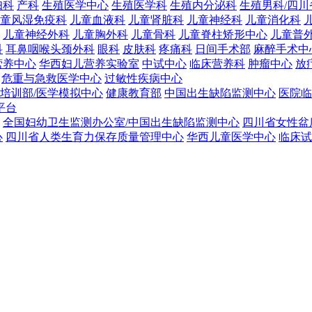
妇科
产科
生殖医学中心
生殖医学科
生殖内分泌科
生殖男科/四
童风湿免疫科
儿童血液科
儿童肾脏科
儿童神经科
儿童消化科
儿童神经外科
儿童胸外科
儿童骨科
儿童脊柱矫形中心
儿童普
科
耳鼻咽喉头颈外科
眼科
皮肤科
疼痛科
日间手术部
麻醉手术中
营养中心
华西妇儿营养实验室
中试中心
临床营养科
肿瘤中心
放
危重与急救医学中心
过敏性疾病中心
培训部/医学模拟中心
健康教育部
中国出生缺陷监测中心
医院临
平台
全国妇幼卫生监测办公室/中国出生缺陷监测中心
四川省女性盆
心
四川省人类生育力保存质量管理中心
华西儿童医学中心
临床试