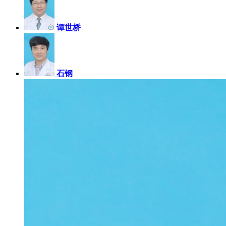
谭世桥
石钢