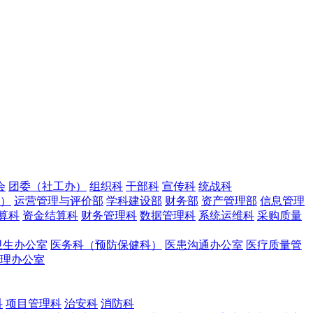
会
团委（社工办）
组织科
干部科
宣传科
统战科
室）
运营管理与评价部
学科建设部
财务部
资产管理部
信息管理
算科
资金结算科
财务管理科
数据管理科
系统运维科
采购质量
卫生办公室
医务科（预防保健科）
医患沟通办公室
医疗质量管
理办公室
科
项目管理科
治安科
消防科