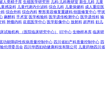
川省人类精子库
生殖医学研究所
儿科/儿科教研室
新生儿科
儿童
儿童感染科
儿童代谢内分泌科
综合儿科
儿童保健科
成人重症医
外科
综合外科
综合内科
整形美容修复重建科/创面修复中心
甲状
心
麻醉科
手术室
医学检验科
医学遗传检测中心
医学遗传科
输
疗科
肿瘤内科
盆底医学中心
医学影像中心
放射科
超声科
妇儿
床试验机构 （医院临床研究中心）
IIT中心
生物样本库
临床研
底功能障碍性疾病质量控制中心
四川省妇产科质量控制中心
四
验伦理委员会
四川华西妇幼健康科技有限公司
儿童药物四川省