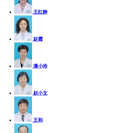
王红静
赵霞
潘小玲
赵小文
王和