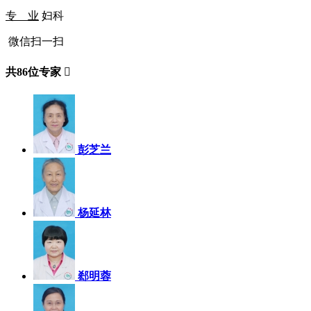
专 业
妇科
微信扫一扫
共
86
位专家

彭芝兰
杨延林
郄明蓉