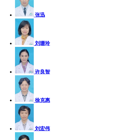
张迅
刘珊玲
许良智
徐克惠
刘宏伟