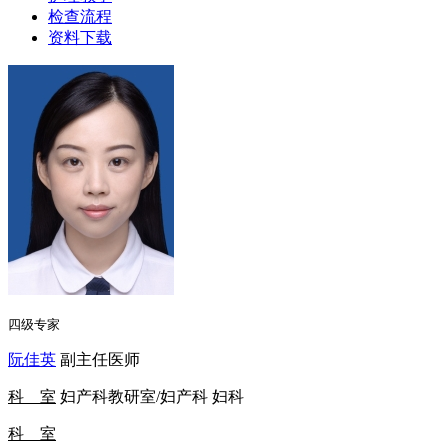
检查流程
资料下载
四级专家
阮佳英
副主任医师
科 室
妇产科教研室/妇产科 妇科
科 室