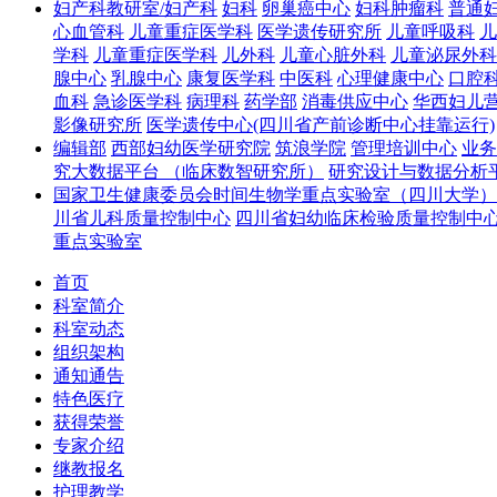
妇产科教研室/妇产科
妇科
卵巢癌中心
妇科肿瘤科
普通
心血管科
儿童重症医学科
医学遗传研究所
儿童呼吸科
儿
学科
儿童重症医学科
儿外科
儿童心脏外科
儿童泌尿外科
腺中心
乳腺中心
康复医学科
中医科
心理健康中心
口腔
血科
急诊医学科
病理科
药学部
消毒供应中心
华西妇儿
影像研究所
医学遗传中心(四川省产前诊断中心挂靠运行)
编辑部
西部妇幼医学研究院
筑浪学院
管理培训中心
业务
究大数据平台 （临床数智研究所）
研究设计与数据分析
国家卫生健康委员会时间生物学重点实验室（四川大学）
川省儿科质量控制中心
四川省妇幼临床检验质量控制中
重点实验室
首页
科室简介
科室动态
组织架构
通知通告
特色医疗
获得荣誉
专家介绍
继教报名
护理教学