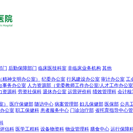
部门
后勤保障部门
临床医技科室
非临床业务机构
其他
（精神文明办公室）
纪委办公室
行风建设办公室
审计办公室
工
台事务办公室
人力资源部（党委教师工作办公室/人才工作办公
力资源科
劳资社保科
退休办公室
运营评价科
绩效管理科
会计核
室）
医疗保健部
随访中心
病案管理部
妇儿保健部
医保部
公共
办公室
职工保健科
患者服务中心
门诊治疗部
省托育指导中心管
科
评估科
医学工程科
设备物资科
物业管理科
膳食中心
运行保障